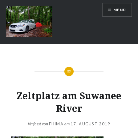
Zum
MENÜ
Inhalt
springen
Auslandsschuldienst
Zeltplatz am Suwanee
River
Verfasst von
FHIMA
am
17. AUGUST 2019