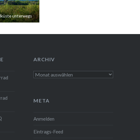
dküste unterwegs
E
ARCHIV
Archiv
rrad
rrad
META
Q
Anmelden
Eintrags-Feed