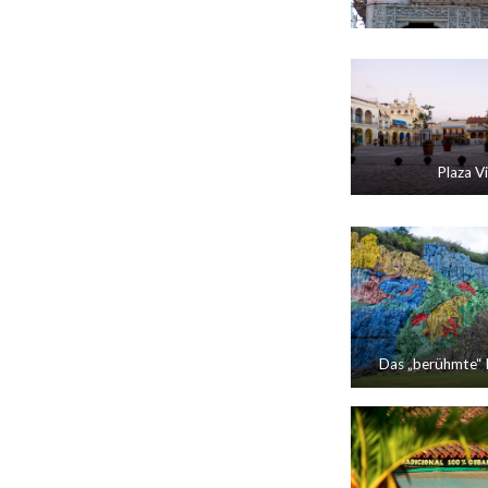
Plaza Vi
Das „berühmte“ 