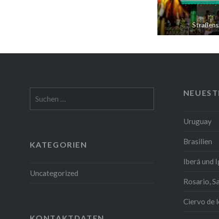
Straßens
NEUEST
Suchen
nach:
Uruguay
Brasilien
KATEGORIEN
Iberá und 
Uncategorized
Rosario, S
Ciervo de 
KONTAKTDATEN