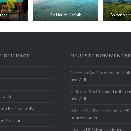
zene
Ein Hauch Karibik
An der Nor
E BEITRÄGE
NEUESTE KOMMENTAR
Meret
zu
Am Cotopaxi mit Fah
und Zelt
Judith
zu
Am Cotopaxi mit Fah
Iguazú
und Zelt
anta Fe, Concordia
Sabrina Schlüchtermann
zu
DS
Impressionen
los Pantanos
Tina
zu
DSQ Impressionen