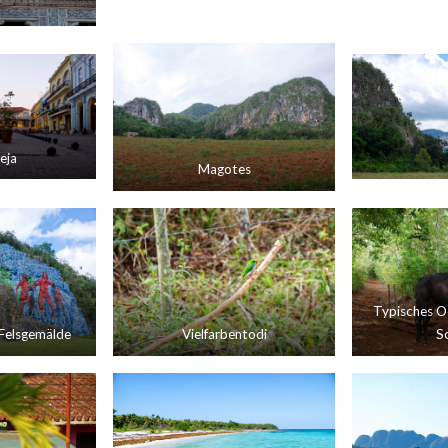
eja
Magotes
Typisches O
Felsgemälde
Vielfarbentodi
Sc