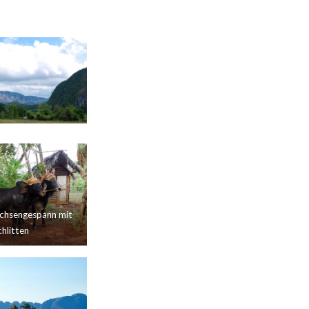
chsengespann mit
hlitten