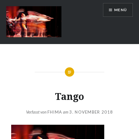
Zum
MENÜ
Inhalt
springen
Auslandsschuldienst
Tango
Verfasst von
FHIMA
am
3. NOVEMBER 2018