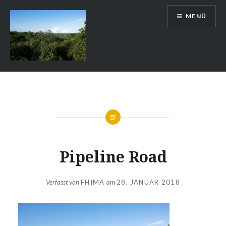
Zum
MENÜ
Inhalt
springen
Auslandsschuldienst
Pipeline Road
Verfasst von
FHIMA
am
28. JANUAR 2018