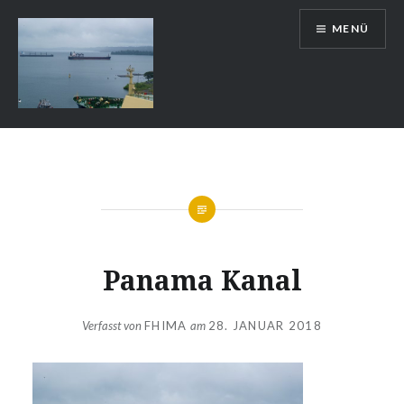
Zum
MENÜ
Inhalt
springen
Auslandsschuldienst
Panama Kanal
Verfasst von
FHIMA
am
28. JANUAR 2018