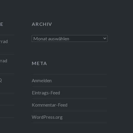
E
ARCHIV
Archiv
rrad
rrad
META
Q
Anmelden
Eintrags-Feed
Kommentar-Feed
WordPress.org