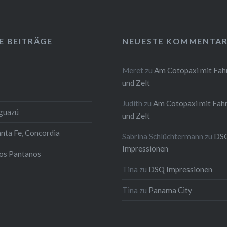
E BEITRÄGE
NEUESTE KOMMENTAR
Meret
zu
Am Cotopaxi mit Fah
und Zelt
Judith
zu
Am Cotopaxi mit Fah
Iguazú
und Zelt
anta Fe, Concordia
Sabrina Schlüchtermann
zu
DS
Impressionen
los Pantanos
Tina
zu
DSQ Impressionen
Tina
zu
Panama City