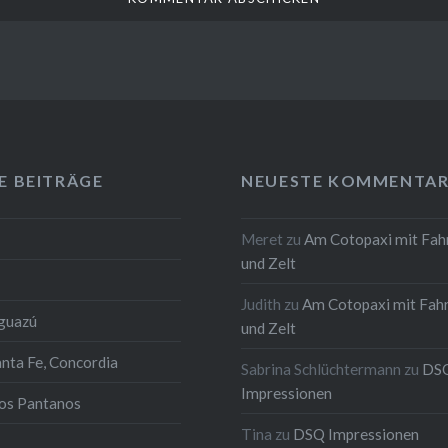
E BEITRÄGE
NEUESTE KOMMENTAR
Meret
zu
Am Cotopaxi mit Fah
und Zelt
Judith
zu
Am Cotopaxi mit Fah
Iguazú
und Zelt
anta Fe, Concordia
Sabrina Schlüchtermann
zu
DS
Impressionen
los Pantanos
Tina
zu
DSQ Impressionen