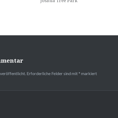
Joshua Tree Park
mmentar
veröffentlicht.
Erforderliche Felder sind mit
*
markiert