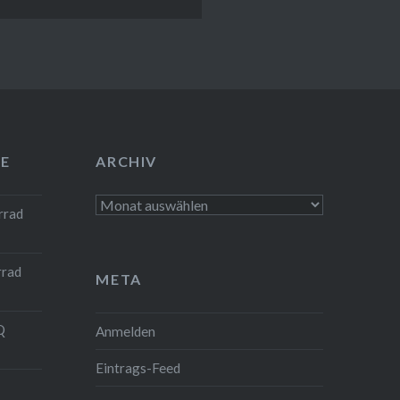
E
ARCHIV
Archiv
rrad
rrad
META
Q
Anmelden
Eintrags-Feed