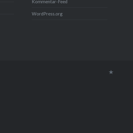
Kommentar-Feed
WordPress.org
Datensc