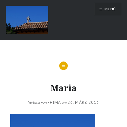
Zum
MENÜ
Inhalt
springen
Auslandsschuldienst
Maria
Verfasst von
FHIMA
am
26. MÄRZ 2016