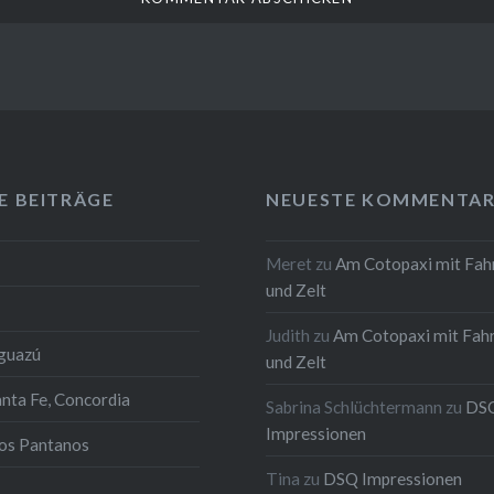
E BEITRÄGE
NEUESTE KOMMENTAR
Meret
zu
Am Cotopaxi mit Fah
und Zelt
Judith
zu
Am Cotopaxi mit Fah
Iguazú
und Zelt
anta Fe, Concordia
Sabrina Schlüchtermann
zu
DS
Impressionen
los Pantanos
Tina
zu
DSQ Impressionen