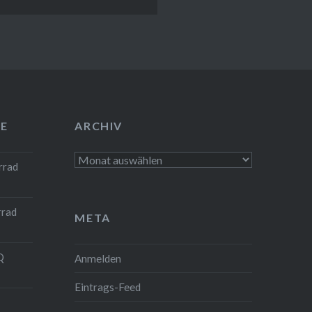
E
ARCHIV
Archiv
rrad
rrad
META
Q
Anmelden
Eintrags-Feed