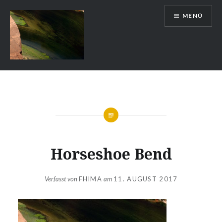
Zum
MENÜ
Inhalt
springen
Auslandsschuldienst
Horseshoe Bend
Verfasst von
FHIMA
am
11. AUGUST 2017