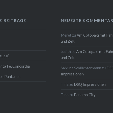
E BEITRÄGE
NEUESTE KOMMENTAR
Meret
zu
Am Cotopaxi mit Fah
und Zelt
Judith
zu
Am Cotopaxi mit Fah
Iguazú
und Zelt
anta Fe, Concordia
Sabrina Schlüchtermann
zu
DS
Impressionen
los Pantanos
Tina
zu
DSQ Impressionen
Tina
zu
Panama City