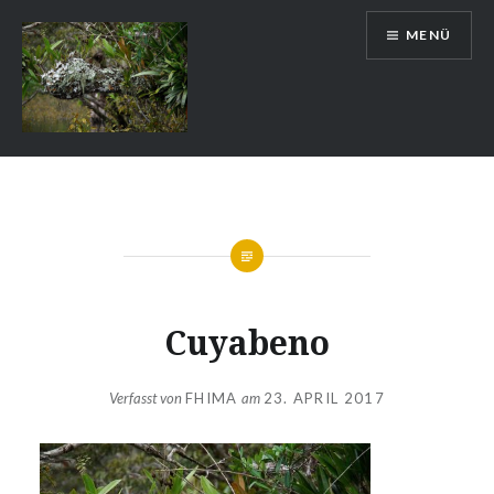
Zum
MENÜ
Inhalt
springen
Auslandsschuldienst
Cuyabeno
Verfasst von
FHIMA
am
23. APRIL 2017