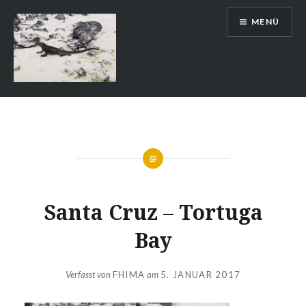
Zum
MENÜ
Inhalt
springen
Auslandsschuldienst
Santa Cruz – Tortuga
Bay
Verfasst von
FHIMA
am
5. JANUAR 2017