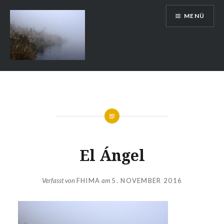
Zum
MENÜ
Inhalt
springen
Auslandsschuldienst
El Ángel
Verfasst von
FHIMA
am
5. NOVEMBER 2016