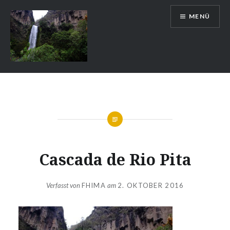
Zum
MENÜ
Inhalt
springen
Auslandsschuldienst
Cascada de Rio Pita
Verfasst von
FHIMA
am
2. OKTOBER 2016