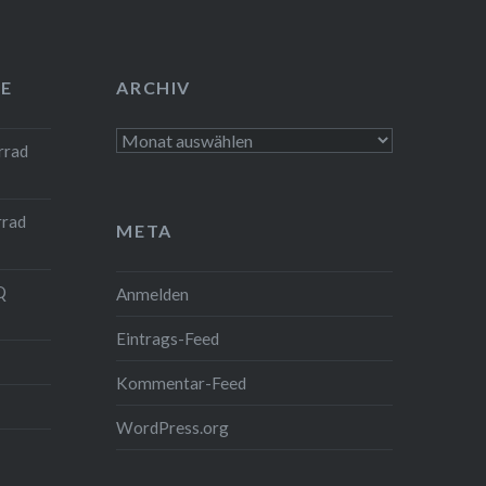
E
ARCHIV
Archiv
rrad
rrad
META
Q
Anmelden
Eintrags-Feed
Kommentar-Feed
WordPress.org