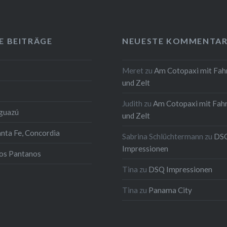
E BEITRÄGE
NEUESTE KOMMENTAR
Meret
zu
Am Cotopaxi mit Fah
und Zelt
Judith
zu
Am Cotopaxi mit Fah
Iguazú
und Zelt
anta Fe, Concordia
Sabrina Schlüchtermann
zu
DS
Impressionen
los Pantanos
Tina
zu
DSQ Impressionen
Tina
zu
Panama City