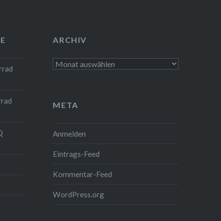
E
ARCHIV
Archiv
rrad
rrad
META
Q
Anmelden
Eintrags-Feed
Kommentar-Feed
WordPress.org