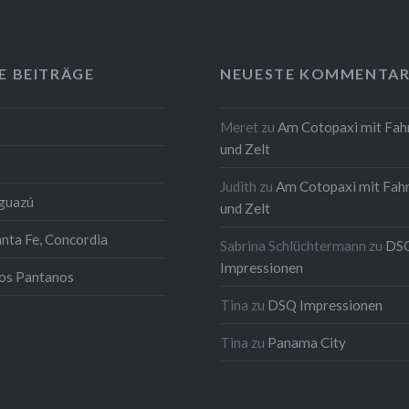
E BEITRÄGE
NEUESTE KOMMENTAR
Meret
zu
Am Cotopaxi mit Fah
und Zelt
Judith
zu
Am Cotopaxi mit Fah
Iguazú
und Zelt
anta Fe, Concordia
Sabrina Schlüchtermann
zu
DS
Impressionen
los Pantanos
Tina
zu
DSQ Impressionen
Tina
zu
Panama City