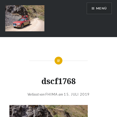
Zum
MENÜ
Inhalt
springen
Auslandsschuldienst
dscf1768
Verfasst von
FHIMA
am
15. JULI 2019