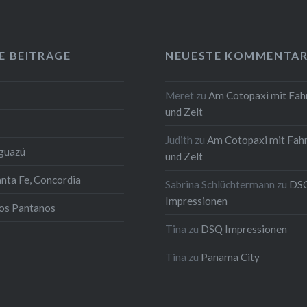
E BEITRÄGE
NEUESTE KOMMENTAR
Meret
zu
Am Cotopaxi mit Fah
und Zelt
Judith
zu
Am Cotopaxi mit Fah
Iguazú
und Zelt
anta Fe, Concordia
Sabrina Schlüchtermann
zu
DS
Impressionen
los Pantanos
Tina
zu
DSQ Impressionen
Tina
zu
Panama City