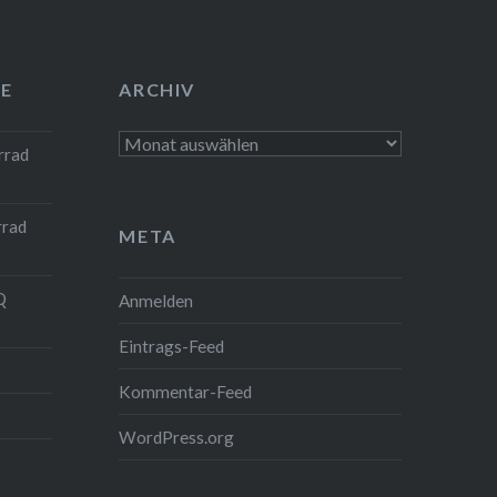
E
ARCHIV
Archiv
rrad
rrad
META
Q
Anmelden
Eintrags-Feed
Kommentar-Feed
WordPress.org