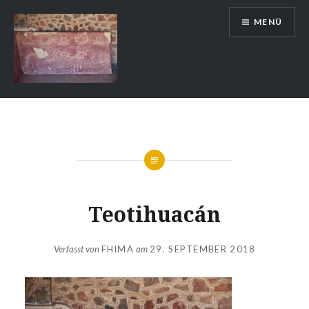
Zum
MENÜ
Inhalt
springen
Auslandsschuldienst
Teotihuacán
Verfasst von
FHIMA
am
29. SEPTEMBER 2018