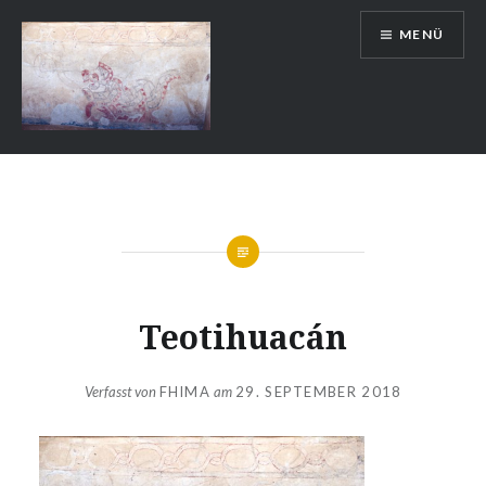
Zum
MENÜ
Inhalt
springen
Auslandsschuldienst
Teotihuacán
Verfasst von
FHIMA
am
29. SEPTEMBER 2018