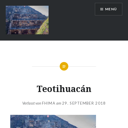
Zum
MENÜ
Inhalt
springen
Auslandsschuldienst
Teotihuacán
Verfasst von
FHIMA
am
29. SEPTEMBER 2018