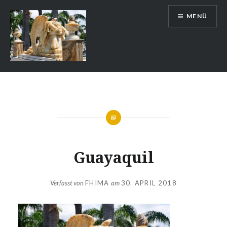
Zum
MENÜ
Inhalt
springen
Auslandsschuldienst
Guayaquil
Verfasst von
FHIMA
am
30. APRIL 2018