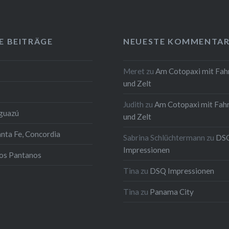
E BEITRÄGE
NEUESTE KOMMENTAR
Meret
zu
Am Cotopaxi mit Fah
und Zelt
Judith
zu
Am Cotopaxi mit Fah
Iguazú
und Zelt
anta Fe, Concordia
Sabrina Schlüchtermann
zu
DS
Impressionen
los Pantanos
Tina
zu
DSQ Impressionen
Tina
zu
Panama City