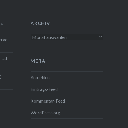
E
ARCHIV
Archiv
rrad
rrad
META
Q
Anmelden
Eintrags-Feed
Kommentar-Feed
WordPress.org