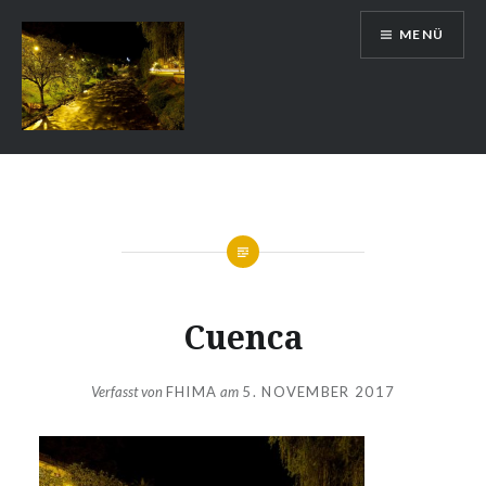
Zum
MENÜ
Inhalt
springen
Auslandsschuldienst
Cuenca
Verfasst von
FHIMA
am
5. NOVEMBER 2017