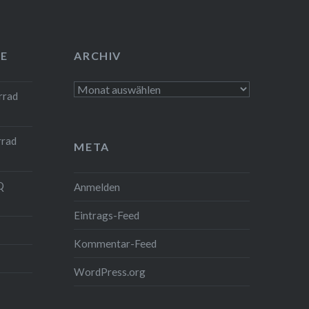
E
ARCHIV
Archiv
rrad
rrad
META
Q
Anmelden
Eintrags-Feed
Kommentar-Feed
WordPress.org