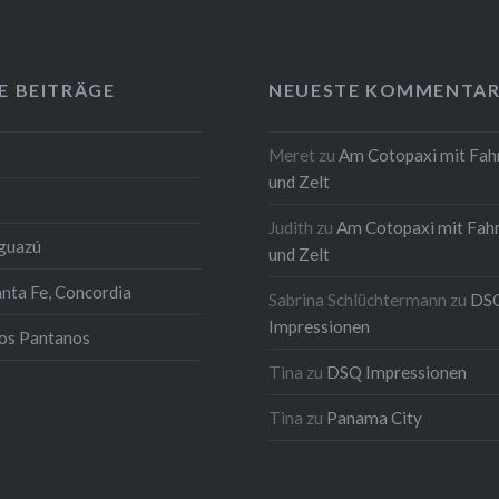
E BEITRÄGE
NEUESTE KOMMENTAR
Meret
zu
Am Cotopaxi mit Fah
und Zelt
Judith
zu
Am Cotopaxi mit Fah
Iguazú
und Zelt
anta Fe, Concordia
Sabrina Schlüchtermann
zu
DS
Impressionen
los Pantanos
Tina
zu
DSQ Impressionen
Tina
zu
Panama City