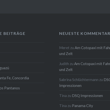
E BEITRÄGE
NEUESTE KOMMENTAR
Meret
zu
Am Cotopaxi mit Fah
und Zelt
Judith
zu
Am Cotopaxi mit Fah
Iguazú
und Zelt
anta Fe, Concordia
Sabrina Schlüchtermann
zu
DS
Impressionen
los Pantanos
Tina
zu
DSQ Impressionen
Tina
zu
Panama City