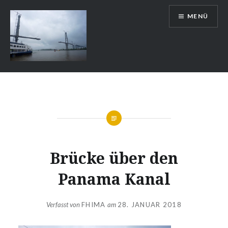
Zum
MENÜ
Inhalt
springen
Auslandsschuldienst
Brücke über den
Panama Kanal
Verfasst von
FHIMA
am
28. JANUAR 2018