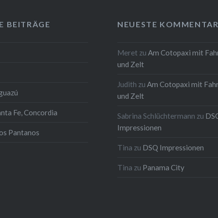
E BEITRÄGE
NEUESTE KOMMENTAR
Meret
zu
Am Cotopaxi mit Fah
und Zelt
Judith
zu
Am Cotopaxi mit Fah
Iguazú
und Zelt
anta Fe, Concordia
Sabrina Schlüchtermann
zu
DS
Impressionen
los Pantanos
Tina
zu
DSQ Impressionen
Tina
zu
Panama City