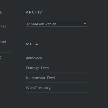
E
ARCHIV
Archiv
rrad
rrad
META
Q
Anmelden
Eintrags-Feed
Kommentar-Feed
WordPress.org